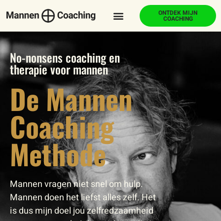
ONTDEK MIJN
COACHING
No-nonsens coaching en
therapie voor mannen
De Mannen
Coaching
Methode
Mannen vragen niet snel om hulp.
Mannen doen het liefst alles zelf. Het
is dus mijn doel jou zelfredzaamheid