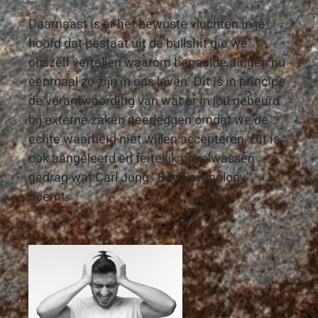
Daarnaast is er het bewuste vluchten in je
hoofd dat bestaat uit de bullshit die we
onszelf vertellen waarom bepaalde dingen nu
eenmaal zo zijn in ons leven. Dit is in principe
de verantwoording van wat er in jou gebeurd
bij externe zaken neerleggen omdat we de
echte waarheid niet willen accepteren. Dit is
ook aangeleerd en feitelijk onvolwassen
gedrag wat Carl Jung ‘’Boy Psychology’’
noemt.