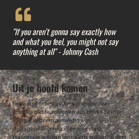
"If you aren’t gonna say exactly how
and what you feel, you might not say
anything at all" - Johnny Cash
Uit je hoofd komen
Bewust of onbewust kies je ervoor deze
emoties niet te voelen en dus blijven ze in je
energie systeem aanwezig wat
gedragsverandering in de weg staat.
Wanneer je je eigen gevoelens ontkent of door