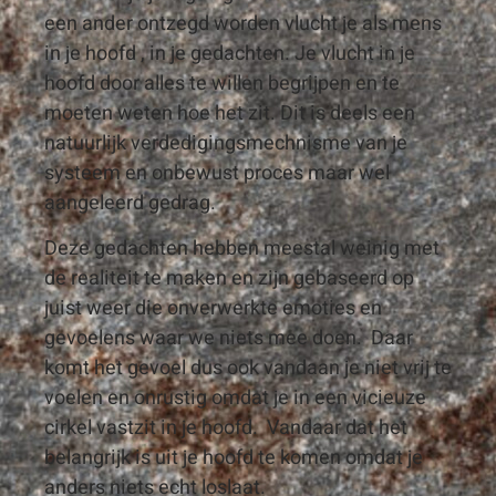
een ander ontzegd worden vlucht je als mens
in je hoofd , in je gedachten. Je vlucht in je
hoofd door alles te willen begrijpen en te
moeten weten hoe het zit. Dit is deels een
natuurlijk verdedigingsmechnisme van je
systeem en onbewust proces maar wel
aangeleerd gedrag.
Deze gedachten hebben meestal weinig met
de realiteit te maken en zijn gebaseerd op
juist weer die onverwerkte emoties en
gevoelens waar we niets mee doen. Daar
komt het gevoel dus ook vandaan je niet vrij te
voelen en onrustig omdat je in een vicieuze
cirkel vastzit in je hoofd. Vandaar dat het
belangrijk is uit je hoofd te komen omdat je
anders niets echt loslaat.