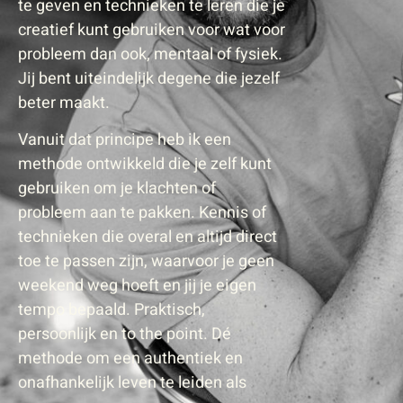
te geven en technieken te leren die je
creatief kunt gebruiken voor wat voor
probleem dan ook, mentaal of fysiek.
Jij bent uiteindelijk degene die jezelf
beter maakt.
Vanuit dat principe heb ik een
methode ontwikkeld die je zelf kunt
gebruiken om je klachten of
probleem aan te pakken. Kennis of
technieken die overal en altijd direct
toe te passen zijn, waarvoor je geen
weekend weg hoeft en jij je eigen
tempo bepaald. Praktisch,
persoonlijk en to the point. Dé
methode om een authentiek en
onafhankelijk leven te leiden als